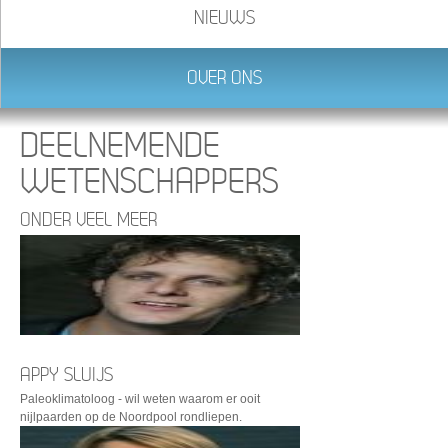
NIEUWS
OVER ONS
DEELNEMENDE
WETENSCHAPPERS
ONDER VEEL MEER
APPY SLUIJS
Paleoklimatoloog - wil weten waarom er ooit
nijlpaarden op de Noordpool rondliepen.