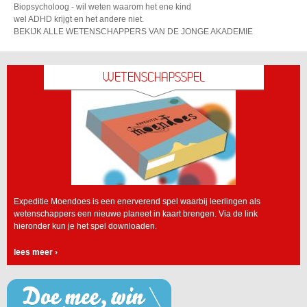
Biopsycholoog - wil weten waarom het ene kind
wel ADHD krijgt en het andere niet.
BEKIJK ALLE WETENSCHAPPERS VAN DE JONGE AKADEMIE
WETENSCHAPSSPEL
Expeditie Moendoes is een enerverend spel waarbij leerlingen als
wetenschappers een nieuwe planeet in kaart brengen. Via de link
hieronder kun je het spel downloaden.
lees meer
›